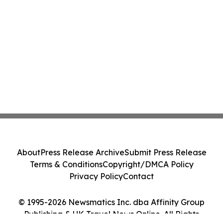
About
Press Release Archive
Submit Press Release
Terms & Conditions
Copyright/DMCA Policy
Privacy Policy
Contact
© 1995-2026 Newsmatics Inc. dba Affinity Group
Publishing & UK Travel News Online. All Rights