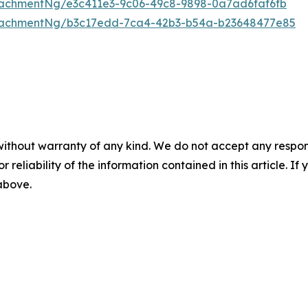
achmentNg/e3c411e3-9c06-49c8-9898-0a7ad6faf6fb
tachmentNg/b3c17edd-7ca4-42b3-b54a-b23648477e85
without warranty of any kind. We do not accept any responsib
r reliability of the information contained in this article. I
 above.