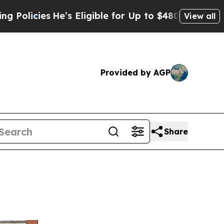
He’s Eligible for Up to $480,000 After Being Wro
View all
Provided by AGP
Share